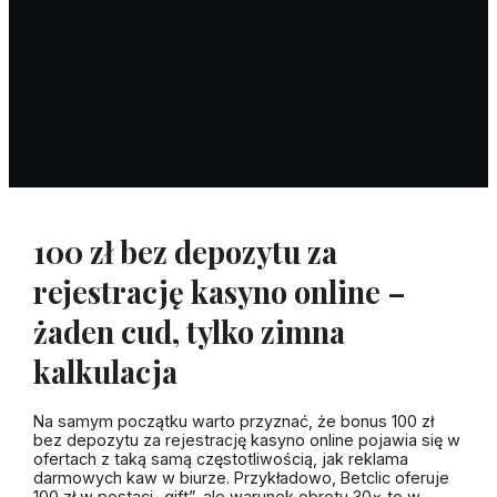
100 zł bez depozytu za
rejestrację kasyno online –
żaden cud, tylko zimna
kalkulacja
Na samym początku warto przyznać, że bonus 100 zł
bez depozytu za rejestrację kasyno online pojawia się w
ofertach z taką samą częstotliwością, jak reklama
darmowych kaw w biurze. Przykładowo, Betclic oferuje
100 zł w postaci „gift”, ale warunek obrotu 30× to w