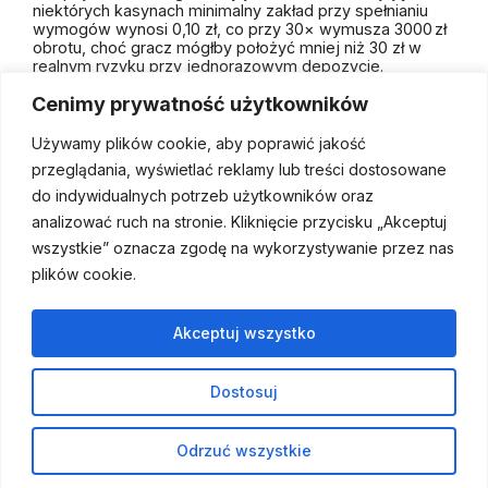
niektórych kasynach minimalny zakład przy spełnianiu
wymogów wynosi 0,10 zł, co przy 30× wymusza 3000 zł
obrotu, choć gracz mógłby położyć mniej niż 30 zł w
realnym ryzyku przy jednorazowym depozycie.
And gdy zaczynamy liczyć, okazuje się, że każdy „bonus
Cenimy prywatność użytkowników
bez depozytu” to w rzeczywistości równowartość 0,3%
średniego wkładu gracza w ciągu roku. W praktyce, przy
Używamy plików cookie, aby poprawić jakość
przeciętnym miesięcznym wydatku 200 zł, promocja
przeglądania, wyświetlać reklamy lub treści dostosowane
zwraca jedynie 0,6 zł rocznie.
do indywidualnych potrzeb użytkowników oraz
Because strategia najczęściej polega na przyciemnianiu
analizować ruch na stronie. Kliknięcie przycisku „Akceptuj
faktu, że po spełnieniu wymogów obstawianie zostaje
zablokowane na 48 godzin. To nic innego jak
wszystkie” oznacza zgodę na wykorzystywanie przez nas
wymuszenie dodatkowego czasu spędzonego przy
plików cookie.
monitorze, który wcale nie zwiększa szans na wygraną.
But kiedy wreszcie uda się wypłacić środki, zauważymy,
Akceptuj wszystko
że wypłata poniżej 20 zł nie jest możliwa, a minimalny
limit wynosi 20 zł – czyli właściwie dokładnie 20 zł w
kieszeni po całym procesie.
Dostosuj
And co gorsza, UI w slotach często ukrywa rzeczywisty
przycisk “cash out” pod nieczytelnym ikonkiem 0,5 px
UMÓW WIZYTĘ
fontu, co sprawia, że gracz musi przybliżyć ekran do
Odrzuć wszystkie
granic możliwości swojego monitora, aby zobaczyć,
gdzie kliknąć.