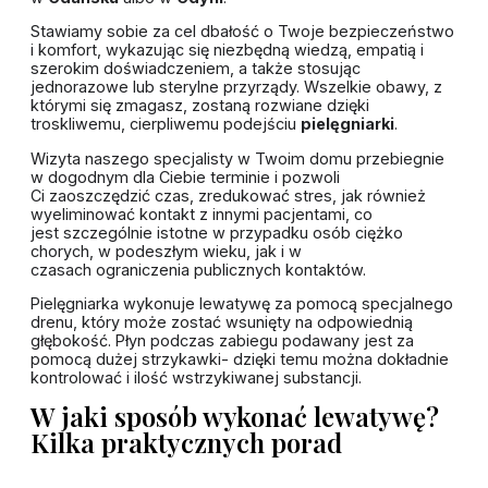
Stawiamy sobie za cel dbałość o Twoje bezpieczeństwo
i komfort, wykazując się niezbędną wiedzą, empatią i
szerokim doświadczeniem, a także stosując
jednorazowe lub sterylne przyrządy. Wszelkie obawy, z
którymi się zmagasz, zostaną rozwiane dzięki
troskliwemu, cierpliwemu podejściu
pielęgniarki
.
Wizyta naszego specjalisty w Twoim domu przebiegnie
w dogodnym dla Ciebie terminie i pozwoli
Ci zaoszczędzić czas, zredukować stres, jak również
wyeliminować kontakt z innymi pacjentami, co
jest szczególnie istotne w przypadku osób ciężko
chorych, w podeszłym wieku, jak i w
czasach ograniczenia publicznych kontaktów.
Pielęgniarka wykonuje lewatywę za pomocą specjalnego
drenu, który może zostać wsunięty na odpowiednią
głębokość. Płyn podczas zabiegu podawany jest za
pomocą dużej strzykawki- dzięki temu można dokładnie
kontrolować i ilość wstrzykiwanej substancji.
W jaki sposób wykonać lewatywę?
Kilka praktycznych porad