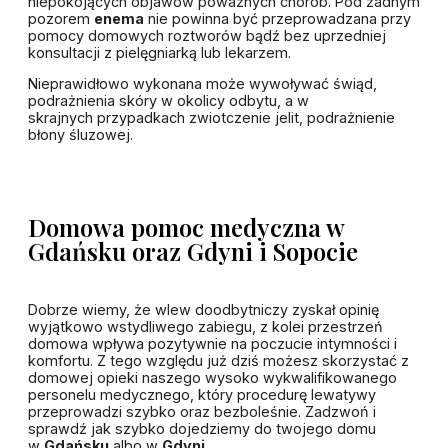
niepokojących objawów poważnych chorób. Pod żadnym
pozorem
enema
nie powinna być przeprowadzana przy
pomocy domowych roztworów bądź bez uprzedniej
konsultacji z pielęgniarką lub lekarzem.
Nieprawidłowo wykonana może wywoływać świąd,
podrażnienia skóry w okolicy odbytu, a w
skrajnych przypadkach zwiotczenie jelit, podrażnienie
błony śluzowej.
Domowa pomoc medyczna w
Gdańsku oraz Gdyni i Sopocie
Dobrze wiemy, że wlew doodbytniczy zyskał opinię
wyjątkowo wstydliwego zabiegu, z kolei przestrzeń
domowa wpływa pozytywnie na poczucie intymności i
komfortu. Z tego względu już dziś możesz skorzystać z
domowej opieki naszego wysoko wykwalifikowanego
personelu medycznego, który procedurę lewatywy
przeprowadzi szybko oraz bezboleśnie. Zadzwoń i
sprawdź jak szybko dojedziemy do twojego domu
w
Gdańsku
albo w
Gdyni
.