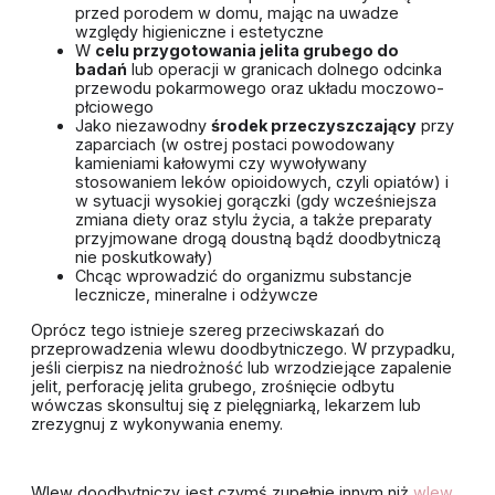
przed porodem w domu, mając na uwadze
względy higieniczne i estetyczne
W
celu przygotowania jelita grubego do
badań
lub operacji w granicach dolnego odcinka
przewodu pokarmowego oraz układu moczowo-
płciowego
Jako niezawodny
środek przeczyszczający
przy
zaparciach (w ostrej postaci powodowany
kamieniami kałowymi czy wywoływany
stosowaniem leków opioidowych, czyli opiatów) i
w sytuacji wysokiej gorączki (gdy wcześniejsza
zmiana diety oraz stylu życia, a także preparaty
przyjmowane drogą doustną bądź doodbytniczą
nie poskutkowały)
Chcąc wprowadzić do organizmu substancje
lecznicze, mineralne i odżywcze
Oprócz tego istnieje szereg przeciwskazań do
przeprowadzenia wlewu doodbytniczego. W przypadku,
jeśli cierpisz na niedrożność lub wrzodziejące zapalenie
jelit, perforację jelita grubego, zrośnięcie odbytu
wówczas skonsultuj się z pielęgniarką, lekarzem lub
zrezygnuj z wykonywania enemy.
Wlew doodbytniczy jest czymś zupełnie innym niż
wlew