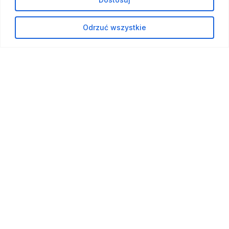
UMÓW WIZYTĘ
Odrzuć wszystkie
Zastrzyki
Pielęgniarka stomijna
Lewatywa
Zdejmowanie szwów
Stawianie baniek