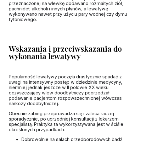
przeznaczonej na wlewkę dodawano rozmaitych ziół,
pachnideł, alkoholi i innych płynów, a lewatywę
wykonywano nawet przy użyciu pary wodnej czy dymu
tytoniowego.
Wskazania i przeciwskazania do
wykonania lewatywy
Popularność lewatywy poczęła drastycznie spadać z
uwagi na intensywny postęp w dziedzinie medycyny,
niemniej jednak jeszcze w II połowie XX wieku
oczyszczający wlew doodbytniczy poprzedzał
podawanie pacjentom rozpowszechnionej wówczas
narkozy doodbytniczej.
Obecnie zabieg przeprowadza się i zaleca raczej
sporadycznie, po uprzedniej konsultacji z lekarzem
specjalistą. Praktyka ta wykorzystywana jest w ściśle
określonych przypadkach:
Dobrowolnie na salach przedporodowych bądź