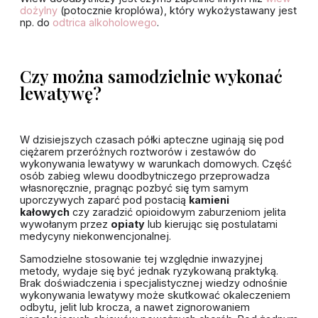
dożylny
(potocznie kroplówa), który wykożystawany jest
np. do
odtrica alkoholowego
.
Czy można samodzielnie wykonać
lewatywę?
W dzisiejszych czasach półki apteczne uginają się pod
ciężarem przeróżnych roztworów i zestawów do
wykonywania lewatywy w warunkach domowych. Część
osób zabieg wlewu doodbytniczego przeprowadza
własnoręcznie, pragnąc pozbyć się tym samym
uporczywych zaparć pod postacią
kamieni
kałowych
czy zaradzić opioidowym zaburzeniom jelita
wywołanym przez
opiaty
lub kierując się postulatami
medycyny niekonwencjonalnej.
Samodzielne stosowanie tej względnie inwazyjnej
metody, wydaje się być jednak ryzykowaną praktyką.
Brak doświadczenia i specjalistycznej wiedzy odnośnie
wykonywania lewatywy może skutkować okaleczeniem
odbytu, jelit lub krocza, a nawet zignorowaniem