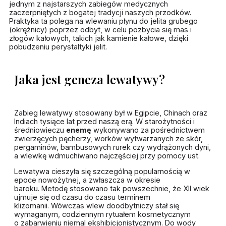
jednym z najstarszych zabiegów medycznych
zaczerpniętych z bogatej tradycji naszych przodków.
Praktyka ta polega na wlewaniu płynu do jelita grubego
(okrężnicy) poprzez odbyt, w celu pozbycia się mas i
złogów kałowych, takich jak kamienie kałowe, dzięki
pobudzeniu perystaltyki jelit.
Jaka jest geneza lewatywy?
Zabieg lewatywy stosowany był w Egipcie, Chinach oraz
Indiach tysiące lat przed naszą erą. W starożytności i
średniowieczu
enemę
wykonywano za pośrednictwem
zwierzęcych pęcherzy, worków wytwarzanych ze skór,
pergaminów, bambusowych rurek czy wydrążonych dyni,
a wlewkę wdmuchiwano najczęściej przy pomocy ust.
Lewatywa cieszyła się szczególną popularnością w
epoce nowożytnej, a zwłaszcza w okresie
baroku. Metodę stosowano tak powszechnie, że XII wiek
ujmuje się od czasu do czasu terminem
klizomanii. Wówczas wlew doodbytniczy stał się
wymaganym, codziennym rytuałem kosmetycznym
o zabarwieniu niemal ekshibicjonistycznym. Do wody