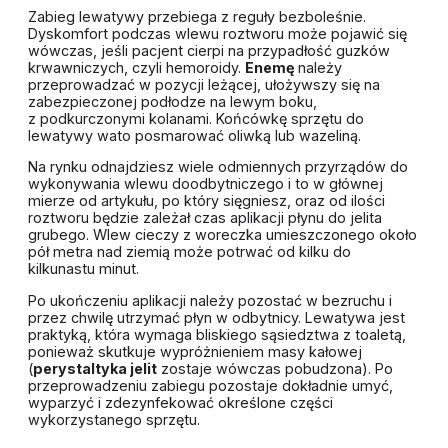
Zabieg lewatywy przebiega z reguły bezboleśnie.
Dyskomfort podczas wlewu roztworu może pojawić się
wówczas, jeśli pacjent cierpi na przypadłość guzków
krwawniczych, czyli hemoroidy.
Enemę
należy
przeprowadzać w pozycji leżącej, ułożywszy się na
zabezpieczonej podłodze na lewym boku,
z podkurczonymi kolanami. Końcówkę sprzętu do
lewatywy wato posmarować oliwką lub wazeliną.
Na rynku odnajdziesz wiele odmiennych przyrządów do
wykonywania wlewu doodbytniczego i to w głównej
mierze od artykułu, po który sięgniesz, oraz od ilości
roztworu będzie zależał czas aplikacji płynu do jelita
grubego. Wlew cieczy z woreczka umieszczonego około
pół metra nad ziemią może potrwać od kilku do
kilkunastu minut.
Po ukończeniu aplikacji należy pozostać w bezruchu i
przez chwilę utrzymać płyn w odbytnicy. Lewatywa jest
praktyką, która wymaga bliskiego sąsiedztwa z toaletą,
ponieważ skutkuje wypróżnieniem masy kałowej
(
perystaltyka jelit
zostaje wówczas pobudzona). Po
przeprowadzeniu zabiegu pozostaje dokładnie umyć,
wyparzyć i zdezynfekować określone części
wykorzystanego sprzętu.