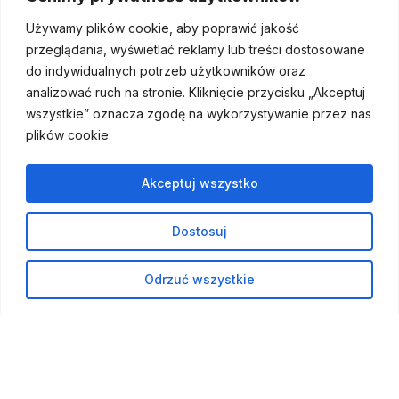
Przykładowy plan gry
Używamy plików cookie, aby poprawić jakość
przeglądania, wyświetlać reklamy lub treści dostosowane
1. Depozyt 100 zł – bonus 200% = 300 zł w grze.
do indywidualnych potrzeb użytkowników oraz
2. Stawka 10 zł, wymóg 40x → 400 zł obrotu potrzebne
analizować ruch na stronie. Kliknięcie przycisku „Akceptuj
do spełnienia warunku.
wszystkie” oznacza zgodę na wykorzystywanie przez nas
plików cookie.
3. Po osiągnięciu 2 wygranych po 30 zł, łączny zwrot
wynosi 60 zł, ale po odliczeniu 40% podatku od
wygranej (jeśli obowiązuje), zostaje 36 zł – dalej poniżej
progu rentowności.
Akceptuj wszystko
250% bonus kasyno online 2026 – liczby, które
rozszarpują twój portfel
Dostosuj
4. Koniec gry? Nie. Zmniejsz stawkę do 5 zł i powtórz
UMÓW WIZYTĘ
cykl, aby ograniczyć ryzyko strat.
Odrzuć wszystkie
Czy to brzmi jak strategia w stylu „VIP”? Nie, to po
prostu zimna kalkulacja, którą każdy powinien wykonać
przed kliknięciem w „akceptuję”.
Because większość nowych kasyn online skupia się na
przyciąganiu graczy poprzez obietnice, które brzmią jak
„prezent” od losu, ale w rzeczywistości jest to nic
innego niż wymuszenie na nich dalszych depozytów.