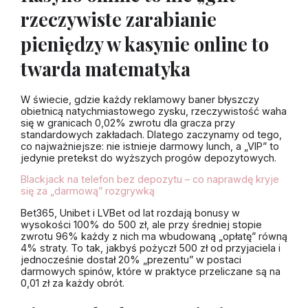
rzeczywiste zarabianie
pieniędzy w kasynie online to
twarda matematyka
W świecie, gdzie każdy reklamowy baner błyszczy
obietnicą natychmiastowego zysku, rzeczywistość waha
się w granicach 0,02% zwrotu dla gracza przy
standardowych zakładach. Dlatego zaczynamy od tego,
co najważniejsze: nie istnieje darmowy lunch, a „VIP” to
jedynie pretekst do wyższych progów depozytowych.
Blackjack na telefon bez depozytu – co naprawdę kryje
się za „darmową” rozgrywką
Bet365, Unibet i LVBet od lat rozdają bonusy w
wysokości 100% do 500 zł, ale przy średniej stopie
zwrotu 96% każdy z nich ma wbudowaną „opłatę” równą
4% straty. To tak, jakbyś pożyczł 500 zł od przyjaciela i
jednocześnie dostał 20% „prezentu” w postaci
darmowych spinów, które w praktyce przeliczane są na
0,01 zł za każdy obrót.