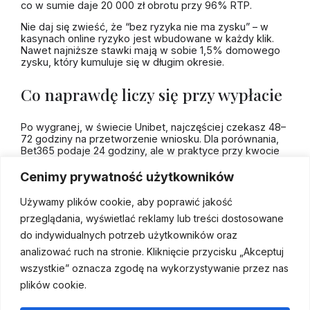
co w sumie daje 20 000 zł obrotu przy 96% RTP.
Nie daj się zwieść, że “bez ryzyka nie ma zysku” – w
kasynach online ryzyko jest wbudowane w każdy klik.
Nawet najniższe stawki mają w sobie 1,5% domowego
zysku, który kumuluje się w długim okresie.
Co naprawdę liczy się przy wypłacie
Po wygranej, w świecie Unibet, najczęściej czekasz 48–
72 godziny na przetworzenie wniosku. Dla porównania,
Bet365 podaje 24 godziny, ale w praktyce przy kwocie
powyżej 2 000 zł proces się wydłuża o kolejne 24
godziny ze względu na dodatkowe weryfikacje AML.
Cenimy prywatność użytkowników
myempire casino 130 darmowych spinów bez depozytu
Używamy plików cookie, aby poprawić jakość
bonus rejestracyjny PL – kalkulacja, której nie da się
przeglądania, wyświetlać reklamy lub treści dostosowane
zignorować
do indywidualnych potrzeb użytkowników oraz
Dlatego planując “zarabianie pieniędzy w kasynie online”,
analizować ruch na stronie. Kliknięcie przycisku „Akceptuj
uwzględnij nie tylko szanse na wygraną, ale i realny czas,
w którym środki są zamrożone. Przykładowo, przy
wszystkie” oznacza zgodę na wykorzystywanie przez nas
średniej liczbie wypłat 5 w miesiącu, każda średnio 800
plików cookie.
zł, zamrażasz w sumie 4000 zł na 3 dni, co w
przeliczeniu na dzienne koszty kapitału przy 5%