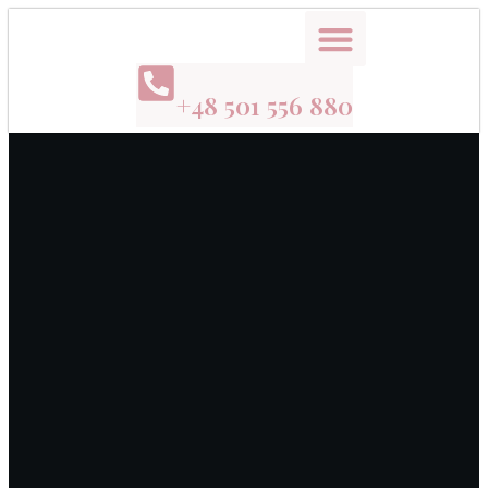
+48 501 556 880