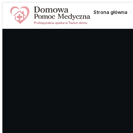
Strona główna