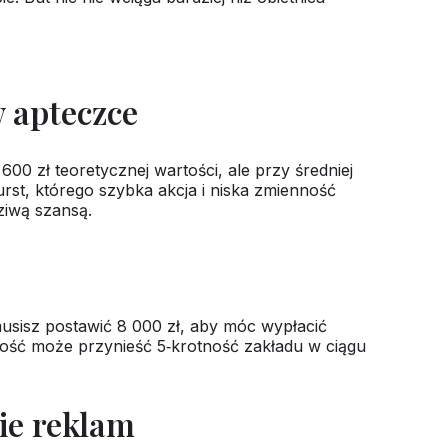
 apteczce
600 zł teoretycznej wartości, ale przy średniej
rst, którego szybka akcja i niska zmienność
ziwą szansą.
musisz postawić 8 000 zł, aby móc wypłacić
ność może przynieść 5‑krotność zakładu w ciągu
pie reklam