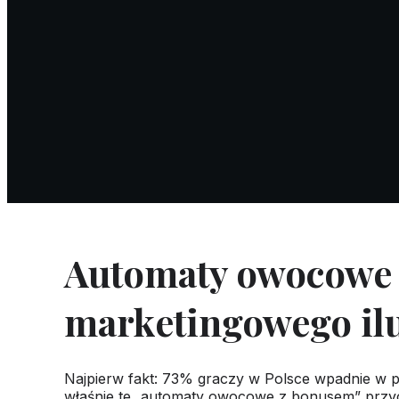
Automaty owocowe 
marketingowego il
Najpierw fakt: 73% graczy w Polsce wpadnie w pu
właśnie te „automaty owocowe z bonusem” przycią