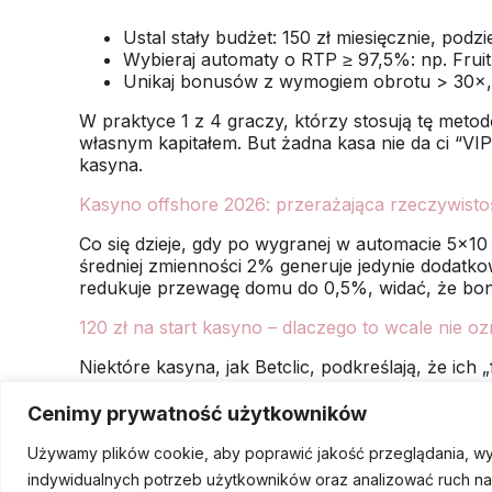
Ustal stały budżet: 150 zł miesięcznie, podzi
Wybieraj automaty o RTP ≥ 97,5%: np. Frui
Unikaj bonusów z wymogiem obrotu > 30×, 
W praktyce 1 z 4 graczy, którzy stosują tę metod
własnym kapitałem. But żadna kasa nie da ci “VI
kasyna.
Kasyno offshore 2026: przerażająca rzeczywisto
Co się dzieje, gdy po wygranej w automacie 5×10 
średniej zmienności 2% generuje jedynie dodatko
redukuje przewagę domu do 0,5%, widać, że bonu
120 zł na start kasyno – dlaczego to wcale nie 
Niektóre kasyna, jak Betclic, podkreślają, że ich 
ma maksymalny wygrany 0,25 zł. To znaczy, że m
Warszawy.
Cenimy prywatność użytkowników
Jedna z najczęstszych pułapek: gracze myślą, że
Używamy plików cookie, aby poprawić jakość przeglądania, wy
wymaga 600 zł zakładów. Przy średniej wygranej
indywidualnych potrzeb użytkowników oraz analizować ruch na s
UMÓW WIZYTĘ