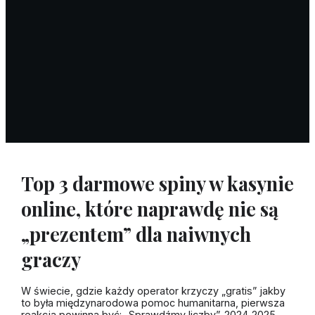
Top 3 darmowe spiny w kasynie
online, które naprawdę nie są
„prezentem” dla naiwnych
graczy
W świecie, gdzie każdy operator krzyczy „gratis” jakby
to była międzynarodowa pomoc humanitarna, pierwsza
reakcja powinna być: „Sprawdźmy liczby”. 2024‑2025