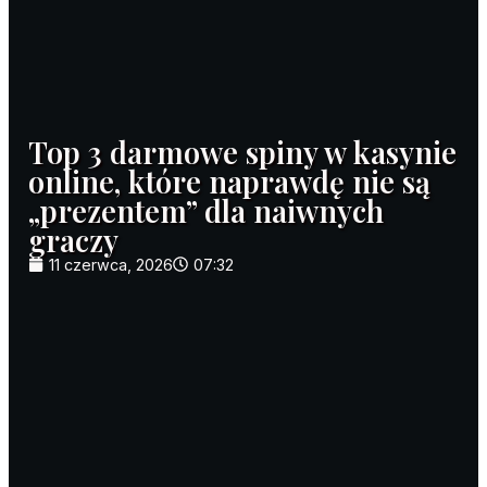
Top 3 darmowe spiny w kasynie
online, które naprawdę nie są
„prezentem” dla naiwnych
graczy
11 czerwca, 2026
07:32