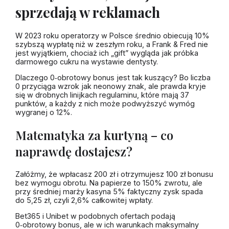
sprzedają w reklamach
W 2023 roku operatorzy w Polsce średnio obiecują 10%
szybszą wypłatę niż w zeszłym roku, a Frank & Fred nie
jest wyjątkiem, chociaż ich „gift” wygląda jak próbka
darmowego cukru na wystawie dentysty.
Dlaczego 0‑obrotowy bonus jest tak kuszący? Bo liczba
0 przyciąga wzrok jak neonowy znak, ale prawda kryje
się w drobnych linijkach regulaminu, które mają 37
punktów, a każdy z nich może podwyższyć wymóg
wygranej o 12%.
Matematyka za kurtyną – co
naprawdę dostajesz?
Załóżmy, że wpłacasz 200 zł i otrzymujesz 100 zł bonusu
bez wymogu obrotu. Na papierze to 150% zwrotu, ale
przy średniej marży kasyna 5% faktyczny zysk spada
do 5,25 zł, czyli 2,6% całkowitej wpłaty.
Bet365 i Unibet w podobnych ofertach podają
0‑obrotowy bonus, ale w ich warunkach maksymalny