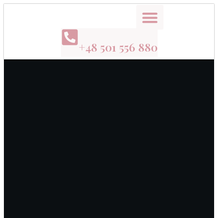
+48 501 556 880