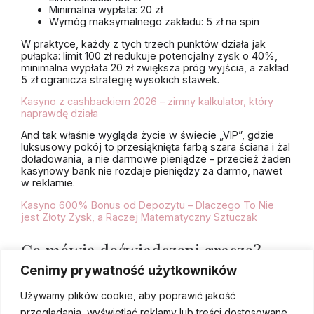
Minimalna wypłata: 20 zł
Wymóg maksymalnego zakładu: 5 zł na spin
W praktyce, każdy z tych trzech punktów działa jak
pułapka: limit 100 zł redukuje potencjalny zysk o 40%,
minimalna wypłata 20 zł zwiększa próg wyjścia, a zakład
5 zł ogranicza strategię wysokich stawek.
Kasyno z cashbackiem 2026 – zimny kalkulator, który
naprawdę działa
And tak właśnie wygląda życie w świecie „VIP”, gdzie
luksusowy pokój to przesiąknięta farbą szara ściana i żal
doładowania, a nie darmowe pieniądze – przecież żaden
kasynowy bank nie rozdaje pieniędzy za darmo, nawet
w reklamie.
Kasyno 600% Bonus od Depozytu – Dlaczego To Nie
jest Złoty Zysk, a Raczej Matematyczny Sztuczak
Co mówią doświadczeni gracze?
Cenimy prywatność użytkowników
Na forum LVbet użytkownik o nicku „Cebula” napisał, że
po 12 miesiącach gry z 0‑obrotowymi bonusami jego
Używamy plików cookie, aby poprawić jakość
średni miesięczny przychód spadł o 7%, bo każdy
przeglądania, wyświetlać reklamy lub treści dostosowane