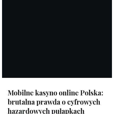
Mobilne kasyno online Polska:
brutalna prawda o cyfrowych
hazardowych pułapkach