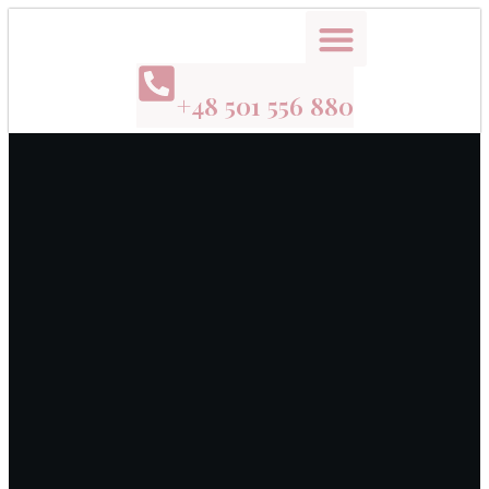
+48 501 556 880