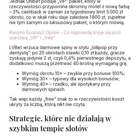
Jednak Unibet podaje „VIP” pakiet, który w
rzeczywistości przypomina skromny motel z nową farbą
– 3% cashback w zamian za tygodniowy limit 5 000 zł
obrotu, co w skali roku daje zaledwie 1 800 zł, zupełnie
nie tym samym co luksusowy pakiet, o którym mówią.
Kasyno Ecopayz Opinie – Co naprawdę kryje się pod
warstwą „VIP” i „free”
LVBet wrzuca darmowe spiny w stylu „lollipop przy
dentystę”; po 20 obrotach stawki 0,10 zł każdy, gracze
zyskają jedynie 2 zł, czyli 0,4% pierwotnego depozytu, a
dodatkowo muszą przetrwać 40‑krotną wymaganą grę.
Wymóg obrotu 10× – zwykle przy bonusie 100%;
Wymóg 30× – typowy dla wysokich bonusów;
Wymóg 40× – rzadko, ale spotykany przy
darmowych spinach.
Tak więc każdy „free” znak to w rzeczywistości koszt
ukryty za liczbą, którą nikt nie czyta.
Strategie, które nie działają w
szybkim tempie slotów